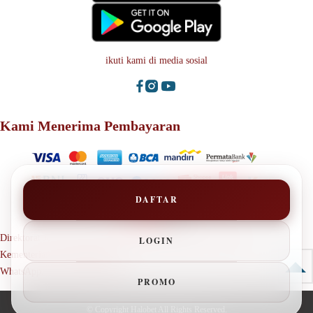
ikuti kami di media sosial
Kami Menerima Pembayaran
DAFTAR
Direktorat Jenderal Perlindungan Konsumen dan Tertib Niaga
LOGIN
Kementerian Perdagangan RI
WhatsApp: +62 123 1381 9080
PROMO
© Copyright
Halobet
All Rights Reserved.