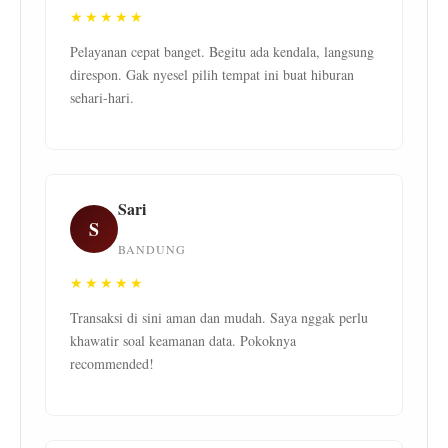
★★★★★
Pelayanan cepat banget. Begitu ada kendala, langsung
direspon. Gak nyesel pilih tempat ini buat hiburan
sehari-hari.
Sari
S
BANDUNG
★★★★★
Transaksi di sini aman dan mudah. Saya nggak perlu
khawatir soal keamanan data. Pokoknya
recommended!