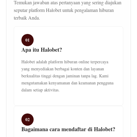
Temukan jawaban atas pertanyaan yang sering diajukan
seputar platform Halobet untuk pengalaman hiburan
terbaik Anda.
01
Apa itu Halobet?
Halobet adalah platform hiburan online terpercaya
yang menyediakan berbagai konten dan layanan
berkualitas tinggi dengan jaminan tanpa lag. Kami
mengutamakan kenyamanan dan keamanan pengguna
dalam setiap aktivitas.
02
Bagaimana cara mendaftar di Halobet?