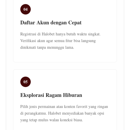
04
Daftar Akun dengan Cepat
Registrasi di Halobet hanya butuh waktu singkat.
Verifikasi akun agar semua fitur bisa langsung
dinikmati tanpa menunggu lama.
05
Eksplorasi Ragam Hiburan
Pilih jenis permainan atau konten favorit yang ringan
di perangkatmu. Halobet menyediakan banyak opsi
yang tetap mulus walau koneksi biasa.