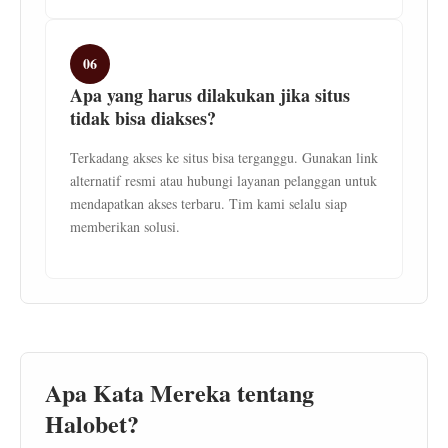
06
Apa yang harus dilakukan jika situs
tidak bisa diakses?
Terkadang akses ke situs bisa terganggu. Gunakan link
alternatif resmi atau hubungi layanan pelanggan untuk
mendapatkan akses terbaru. Tim kami selalu siap
memberikan solusi.
Apa Kata Mereka tentang
Halobet?