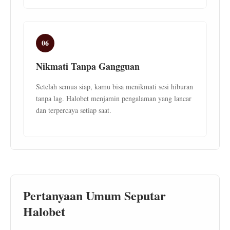
06
Nikmati Tanpa Gangguan
Setelah semua siap, kamu bisa menikmati sesi hiburan
tanpa lag. Halobet menjamin pengalaman yang lancar
dan terpercaya setiap saat.
Pertanyaan Umum Seputar
Halobet