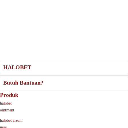
HALOBET
Butuh Bantuan?
Produk
halobet
ointment
halobet cream
uses